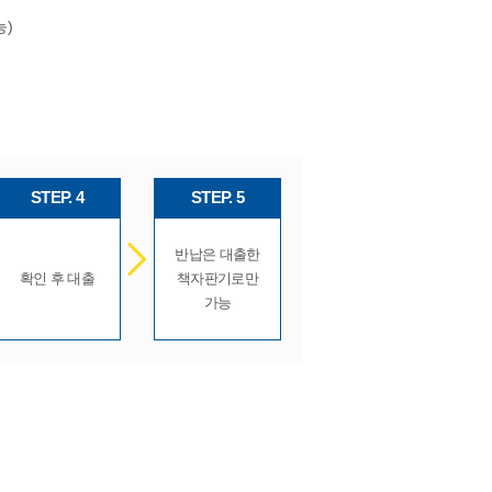
능)
STEP. 4
STEP. 5
반납은 대출한
확인 후 대출
책자판기로만
가능