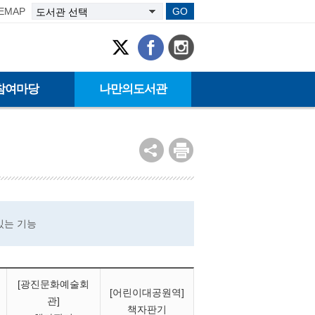
TEMAP
GO
참여마당
나만의도서관
있는 기능
[광진문화예술회
[어린이대공원역]
관]
책자판기