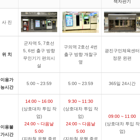
책자판기
사 진
군자역 5, 7호선
구의역 2호선 4번
5, 6번 출구 방향
광진구민체육센터
위 치
출구 방향 개찰구
무인기기 편의시
정문 왼편
옆
설
이용가
5:00 ~ 23:59
5:00 ~ 23:59
365일 24시간
능시간
14:00 ~ 16:00
9:30 ~ 11:30
(상호대차 투입 작
(상호대차 투입 작
업)
업)
09:00 ~ 11:00
24:00 ~ 다음날
24:00 ~ 다음날
(상호대차 투입 작
이용불
5:00
5:00
업)
가시간
(지하철 운행 종료
(지하철 운행 종료