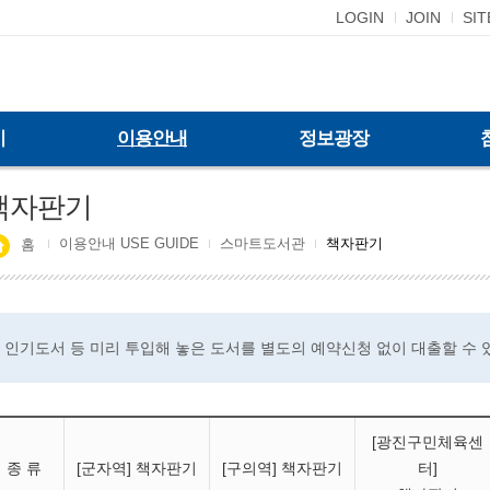
LOGIN
JOIN
SI
기
이용안내
정보광장
책자판기
이용안내 USE GUIDE
스마트도서관
책자판기
홈
인기도서 등 미리 투입해 놓은 도서를 별도의 예약신청 없이 대출할 수 
[광진구민체육센
종 류
[군자역] 책자판기
[구의역] 책자판기
터]