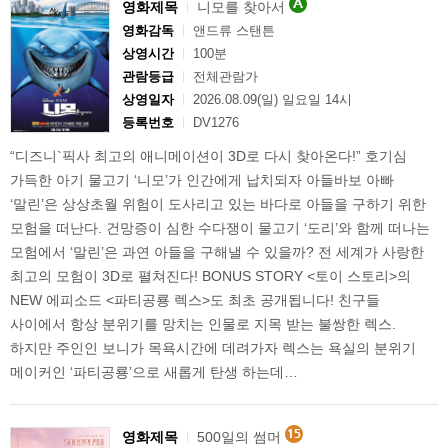
영화제목
니모를 찾아서
영화감독
앤드류 스탠튼
상영시간
100분
관람등급
전체관람가
상영일자
2026.08.09(일) 일요일 14시
등록번호
DV1276
“디즈니`픽사 최고의 애니메이션이 3D로 다시 찾아온다!” 호기심
가득한 아기 물고기 ‘니모’가 인간에게 납치되자 아들바보 아빠
‘말린’은 상상초월 위험이 도사리고 있는 바다로 아들을 구하기 위한
모험을 떠난다. 건망증이 심한 수다쟁이 물고기 ‘도리’와 함께 떠나는
모험에서 ‘말린’은 과연 아들을 구해낼 수 있을까? 전 세계가 사랑한
최고의 모험이 3D로 펼쳐진다! BONUS STORY <토이 스토리>의
NEW 에피소드 <파티공룡 렉스>도 최초 공개됩니다! 친구들
사이에서 항상 분위기를 망치는 인물로 지목 받는 불쌍한 렉스.
하지만 주인인 보니가 목욕시간에 데려가자 렉스는 욕실의 분위기
메이커인 ‘파티공룡’으로 새롭게 탄생 하는데…
영화제목
500일의 썸머