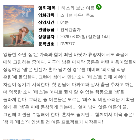
영화제목
테스와 보낸 여름
영화감독
스티븐 바우터루드
상영시간
84분
관람등급
전체관람가
상영일자
2026.08.02(일) 일요일 14시
등록번호
DV5777
엉뚱한 소년 ‘샘’은 가족과 함께 떠난 바닷가 휴양지에서도 죽음에
대해 고민하는 중이다. 지구에 남은 마지막 공룡은 어떤 마음이었을까
상상하던 ‘샘’은 언젠가 혼자 남겨질 경우를 대비해 ‘외로움 적응
훈련’에 돌입한다. 그런데 섬에서 만난 소녀 ‘테스’로 인해 계획에
차질이 생기기 시작한다. 첫 만남에 다짜고짜 살사 춤을 추자고 하는
더 엉뚱한 소녀 ‘테스’는 어디로 튈지 알 수 없는 행동으로 ‘샘’을
놀라게 한다. 그러던 중 어른들은 모르는 ‘테스’의 비밀스러운 계획을
알게 된 ‘샘’은 이에 동참하게 되는데… 얼마 남지 않은 여름의 끝,
그전에 미션을 수행해야 한다! 혼자도 좋지만… 함께여서 더욱 좋은!
‘샘’과 ‘테스’의 인생을 건 여름 프로젝트가 시작된다!