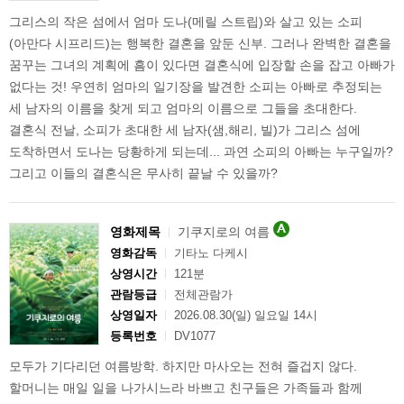
그리스의 작은 섬에서 엄마 도나(메릴 스트립)와 살고 있는 소피
(아만다 시프리드)는 행복한 결혼을 앞둔 신부. 그러나 완벽한 결혼을
꿈꾸는 그녀의 계획에 흠이 있다면 결혼식에 입장할 손을 잡고 아빠가
없다는 것! 우연히 엄마의 일기장을 발견한 소피는 아빠로 추정되는
세 남자의 이름을 찾게 되고 엄마의 이름으로 그들을 초대한다.
결혼식 전날, 소피가 초대한 세 남자(샘,해리, 빌)가 그리스 섬에
도착하면서 도나는 당황하게 되는데... 과연 소피의 아빠는 누구일까?
그리고 이들의 결혼식은 무사히 끝날 수 있을까?
영화제목
기쿠지로의 여름
영화감독
기타노 다케시
상영시간
121분
관람등급
전체관람가
상영일자
2026.08.30(일) 일요일 14시
등록번호
DV1077
모두가 기다리던 여름방학. 하지만 마사오는 전혀 즐겁지 않다.
할머니는 매일 일을 나가시느라 바쁘고 친구들은 가족들과 함께