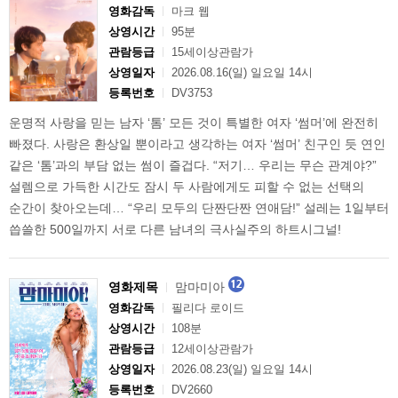
영화감독
마크 웹
상영시간
95분
관람등급
15세이상관람가
상영일자
2026.08.16(일) 일요일 14시
등록번호
DV3753
운명적 사랑을 믿는 남자 ‘톰’ 모든 것이 특별한 여자 ‘썸머’에 완전히
빠졌다. 사랑은 환상일 뿐이라고 생각하는 여자 ‘썸머’ 친구인 듯 연인
같은 ‘톰’과의 부담 없는 썸이 즐겁다. “저기… 우리는 무슨 관계야?”
설렘으로 가득한 시간도 잠시 두 사람에게도 피할 수 없는 선택의
순간이 찾아오는데… “우리 모두의 단짠단짠 연애담!” 설레는 1일부터
씁쓸한 500일까지 서로 다른 남녀의 극사실주의 하트시그널!
영화제목
맘마미아
영화감독
필리다 로이드
상영시간
108분
관람등급
12세이상관람가
상영일자
2026.08.23(일) 일요일 14시
등록번호
DV2660