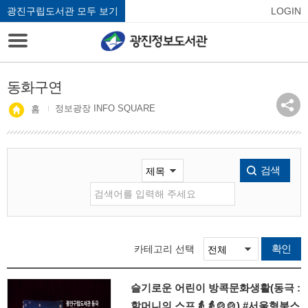
광진구립도서관 모두 보기
LOGIN
동화구연
정보광장 INFO SQUARE
홈
검색
확인
카테고리 선택
슬기로운 어린이 방콕문화생활(동극 :
할머니의 스프👵👵🍲🍲) #서울형북스