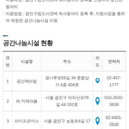
동아리
이용방법 : 광진구립도서관에 독서동아리 등록 후, 지원사업을 통하
여 매칭된 공간나눔시설 이용
공간나눔시설 현황
연
지
시설명
주소
연락처
번
도
광나루로56길 34 종합상
02-457-
1
공간책바람
가 4층 404호
1777
서울 광진구 아차산로78
010-2632-
2
레 미제라블
길 44 102호
3839
02-6401-
3
라이프온마스
서울 광진구 능동로4길 17
2626