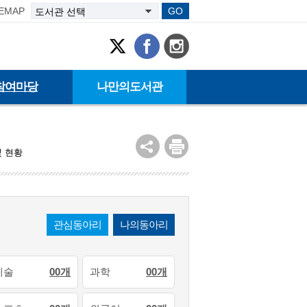
TEMAP
GO
참여마당
나만의도서관
및 현황
관심동아리
나의동아리
예술
00개
과학
00개