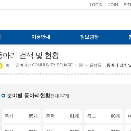
LOGIN
JOIN
SI
기
이용안내
정보광장
동아리 검색 및 현황
참여마당 COMMUNITY SQUARE
동아리플랫폼
동아리 검색 
홈
분야별 동아리현황
전체 87개
독서
85개
문학
01개
종교
00개