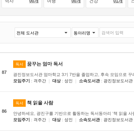
역사
00개
여행
00개
건강
01개
꿈꾸는 엄마 독서
독서
87
광진정보도서관 엄마학교 3기 7반을 졸업하고, 후속 모임으로 꾸
모임주기
: 격주간
대상
: 성인
소속도서관
: 광진정보도서관
책 읽을 사람
독서
86
모임주기
: 격주간
대상
: 성인
소속도서관
: 광진정보도서관