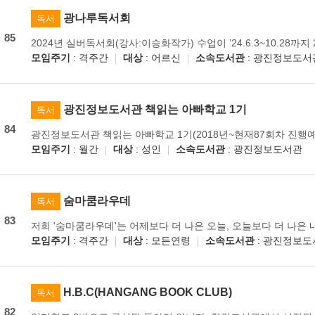
광나루독서회
독서
85
모임주기
: 격주간
대상
: 어르신
소속도서관
: 광진정보도서
광진정보도서관 책읽는 아빠학교 1기
독서
84
모임주기
: 월간
대상
: 성인
소속도서관
: 광진정보도서관
숨마쿰라우데
독서
83
모임주기
: 격주간
대상
: 모든연령
소속도서관
: 광진정보도
H.B.C(HANGANG BOOK CLUB)
독서
82