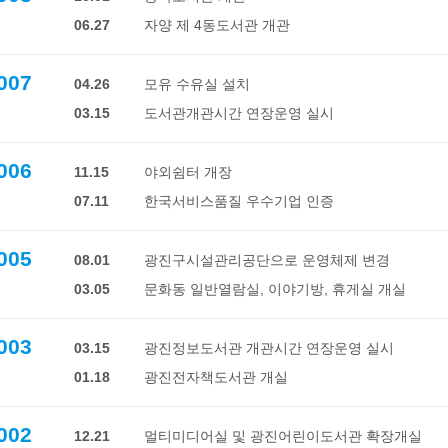
06.27
자양 제 4동도서관 개관
007
04.26
모유 수유실 설치
03.15
도서관개관시간 연장운영 실시
006
11.15
야외쉼터 개장
07.11
한국서비스품질 우수기업 인증
005
08.01
광진구시설관리공단으로 운영체제 변경
03.05
문화동 일반열람실, 이야기방, 휴게실 개실
003
03.15
광진정보도서관 개관시간 연장운영 실시
01.18
광진전자책도서관 개실
002
12.21
멀티미디어실 및 광진어린이도서관 확장개실