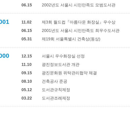
06.15
2002년도 서울시 시민만족도 모범도서관
001
11.02
제3회 월드컵『아름다운 화장실』우수상
06.15
2001년도 서울시 시민만족도 최우수도서관
05.31
제19회 서울특별시 건축상(동상)
000
12.15
서울시 우수화장실 선정
11.10
광진정보도서관 개관
09.15
광진문화원 위탁관리협약 체결
08.10
건축공사 준공
05.12
도서관규칙제정
03.22
도서관조례제정