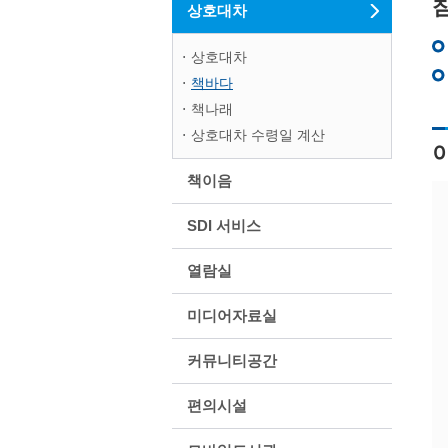
상호대차
상호대차
책바다
책나래
상호대차 수령일 계산
책이음
SDI 서비스
열람실
미디어자료실
커뮤니티공간
편의시설