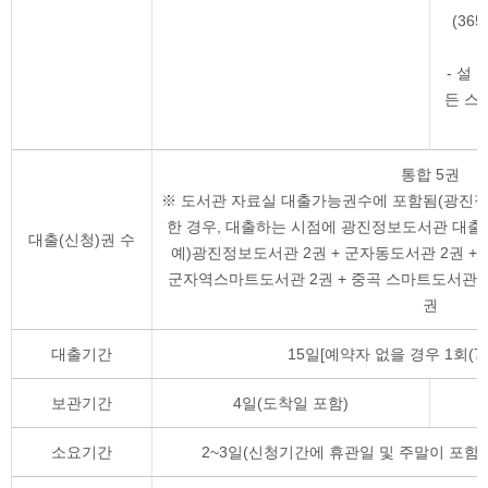
(36
- 설
든 스
통합 5권
※ 도서관 자료실 대출가능권수에 포함됨(광진정
한 경우, 대출하는 시점에 광진정보도서관 대출
대출(신청)권 수
예)광진정보도서관 2권 + 군자동도서관 2권 +
군자역스마트도서관 2권 + 중곡 스마트도서관 2권
권
대출기간
15일[예약자 없을 경우 1회(7
보관기간
4일(도착일 포함)
소요기간
2~3일(신청기간에 휴관일 및 주말이 포함된