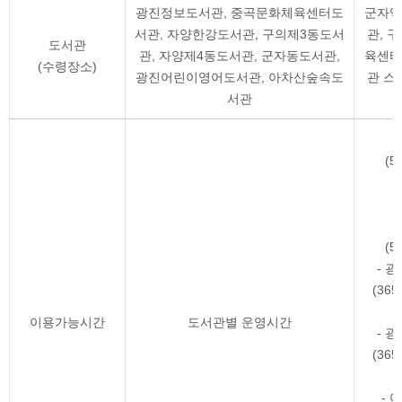
광진정보도서관, 중곡문화체육센터도
군자역
서관, 자양한강도서관, 구의제3동도서
관, 
도서관
관, 자양제4동도서관, 군자동도서관,
육센터
(수령장소)
광진어린이영어도서관, 아차산숲속도
관 스
서관
(5
(5
- 
(36
이용가능시간
도서관별 운영시간
- 
(36
-