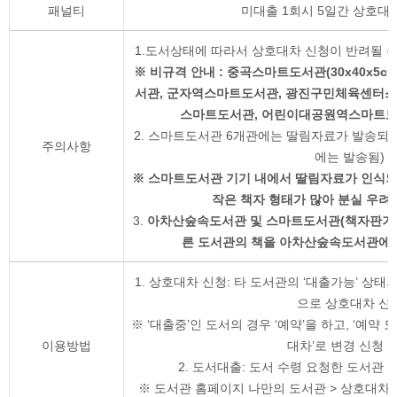
패널티
미대출 1회시 5일간 상호대
1.도서상태에 따라서 상호대차 신청이 반려될 수 
※ 비규격 안내 : 중곡스마트도서관(30x40x5c
서관, 군자역스마트도서관, 광진구민체육센터
스마트도서관, 어린이대공원역스마트도서관
2. 스마트도서관 6개관에는 딸림자료가 발송되
주의사항
에는 발송됨)
※ 스마트도서관 기기 내에서 딸림자료가 인식되지
작은 책자 형태가 많아 분실 우려
3.
아차산숲속도서관 및 스마트도서관(책자판기)
른 도서관의 책을 아차산숲속도서관에서
1. 상호대차 신청: 타 도서관의 ‘대출가능’ 상태
으로 상호대차 신
※ ‘대출중’인 도서의 경우 ‘예약’을 하고, ‘예약 
이용방법
대차’로 변경 신청 
2. 도서대출: 도서 수령 요청한 도서관
※ 도서관 홈페이지 나만의 도서관 > 상호대차