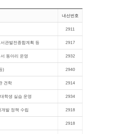
내선번호
2911
 도서관발전종합계획 등
2917
독서 동아리 운영
2932
등)
2940
관 견학
2914
 대학생 실습 운영
2934
서개발 정책 수립
2918
2918