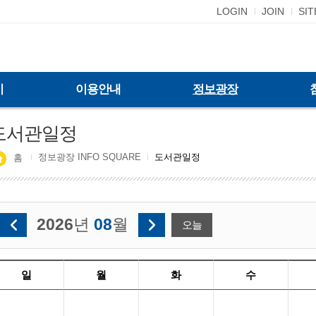
LOGIN
JOIN
SI
기
이용안내
정보광장
도서관일정
정보광장 INFO SQUARE
도서관일정
홈
2026
년
08
월
오늘
일
월
화
수