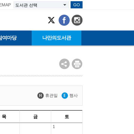
TEMAP
GO
참여마당
나만의도서관
휴관일
행사
목
금
토
1