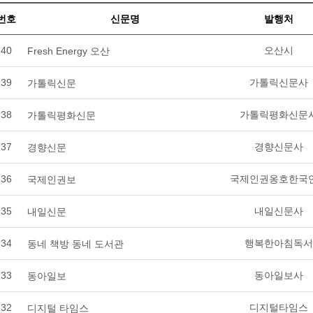
번호
신문명
발행처
40
오산시
Fresh Energy 오산
39
가톨릭신문사
가톨릭신문
38
가톨릭평화신문
가톨릭평화신문
37
경향신문사
경향신문
36
국제인권옹호한국
국제인권보
35
내일신문사
내일신문
34
행복한아침독서
동네 책방 동네 도서관
33
동아일보사
동아일보
32
디지털타임스
디지털 타임스