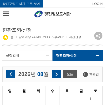
광진구립도서관 모두 보기
LOGIN
현황조회/신청
참여마당 COMMUNITY SQUARE
대관신청
홈
신청안내
현황조회/신청
2026
년
08
월
오늘
휴관일
일
월
화
수
목
금
토
1