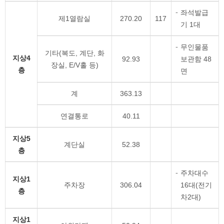
좌석발급
제1열람실
270.20
117
기 1대
무인물품
기타(복도, 계단, 화
지상4
92.93
보관함 48
장실, E/V홀 등)
층
면
계
363.13
연결통로
40.11
지상5
계단실
52.38
층
주차대수
지상1
주차장
306.04
16대(전기
층
차2대)
지상1