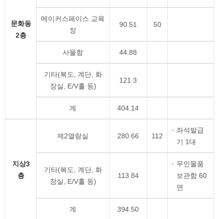
메이커스페이스 교육
문화동
90.51
50
장
2층
사물함
44.88
기타(복도, 계단, 화
121.3
장실, E/V홀 등)
계
404.14
좌석발급
제2열람실
280.66
112
기 1대
지상3
무인물품
기타(복도, 계단, 화
층
113.84
보관함 60
장실, E/V홀 등)
면
계
394.50