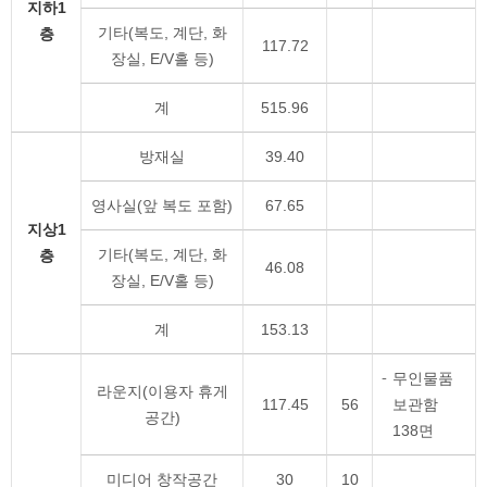
지하1
기타(복도, 계단, 화
층
117.72
장실, E/V홀 등)
계
515.96
방재실
39.40
영사실(앞 복도 포함)
67.65
지상1
기타(복도, 계단, 화
층
46.08
장실, E/V홀 등)
계
153.13
무인물품
라운지(이용자 휴게
117.45
56
보관함
공간)
138면
미디어 창작공간
30
10