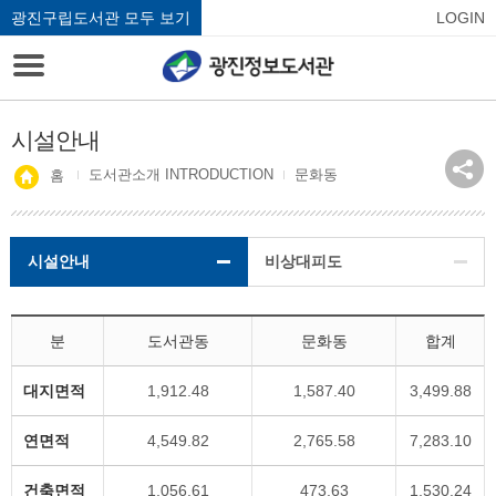
광진구립도서관 모두 보기
LOGIN
시설안내
도서관소개 INTRODUCTION
문화동
홈
시설안내
비상대피도
분
도서관동
문화동
합계
대지면적
1,912.48
1,587.40
3,499.88
연면적
4,549.82
2,765.58
7,283.10
건축면적
1,056.61
473.63
1,530.24