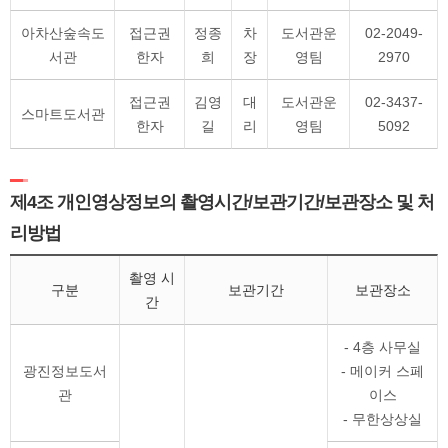
아차산숲속도
접근권
정종
차
도서관운
02-2049-
서관
한자
희
장
영팀
2970
접근권
김영
대
도서관운
02-3437-
스마트도서관
한자
길
리
영팀
5092
제4조 개인영상정보의 촬영시간/보관기간/보관장소 및 처
리방법
촬영 시
구분
보관기간
보관장소
간
- 4층 사무실
광진정보도서
- 메이커 스페
관
이스
- 무한상상실