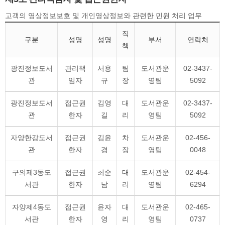
고객의 영상정보보호 및 개인영상정보와 관련한 민원 처리 업무
직
구분
성명
성명
부서
연락처
책
광진정보도서
관리책
서용
팀
도서관운
02-3437-
관
임자
규
장
영팀
5092
광진정보도서
접근권
김영
대
도서관운
02-3437-
관
한자
길
리
영팀
5092
자양한강도서
접근권
김윤
차
도서관운
02-456-
관
한자
경
장
영팀
0048
구의제3동도
접근권
최순
대
도서관운
02-454-
서관
한자
남
리
영팀
6294
자양제4동도
접근권
윤자
대
도서관운
02-465-
서관
한자
영
리
영팀
0737