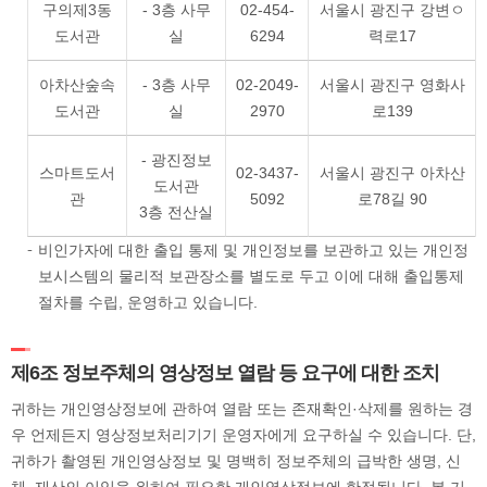
구의제3동
- 3층 사무
02-454-
서울시 광진구 강변ㅇ
도서관
실
6294
력로17
아차산숲속
- 3층 사무
02-2049-
서울시 광진구 영화사
도서관
실
2970
로139
- 광진정보
스마트도서
02-3437-
서울시 광진구 아차산
도서관
관
5092
로78길 90
3층 전산실
비인가자에 대한 출입 통제 및 개인정보를 보관하고 있는 개인정
보시스템의 물리적 보관장소를 별도로 두고 이에 대해 출입통제
절차를 수립, 운영하고 있습니다.
제6조 정보주체의 영상정보 열람 등 요구에 대한 조치
귀하는 개인영상정보에 관하여 열람 또는 존재확인·삭제를 원하는 경
우 언제든지 영상정보처리기기 운영자에게 요구하실 수 있습니다. 단,
귀하가 촬영된 개인영상정보 및 명백히 정보주체의 급박한 생명, 신