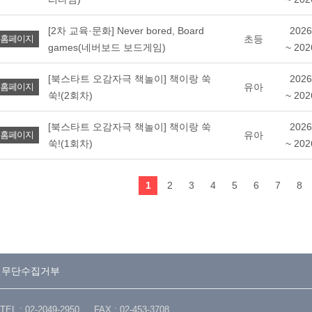
[2차 교육·문화] Never bored, Board
2026
초등
홈페이지
games(네버보드 보드게임)
~ 202
[북스타트 오감자극 책놀이] 책이랑 쑥
2026
유아
홈페이지
쑥!(2회차)
~ 202
[북스타트 오감자극 책놀이] 책이랑 쑥
2026
유아
홈페이지
쑥!(1회차)
~ 202
1
2
3
4
5
6
7
8
일무단수집거부
02-2049-2950 FAX : 02-453-3708