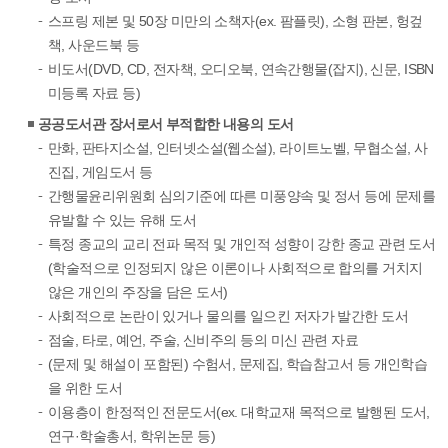
스프링 제본 및 50장 미만의 소책자(ex. 팜플릿), 소형 판본, 헝겊
책, 사운드북 등
비도서(DVD, CD, 전자책, 오디오북, 연속간행물(잡지), 신문, ISBN
미등록 자료 등)
공공도서관 장서로서 부적합한 내용의 도서
만화, 판타지소설, 인터넷소설(웹소설), 라이트노벨, 무협소설, 사
진집, 게임도서 등
간행물윤리위원회 심의기준에 따른 미풍양속 및 정서 등에 문제를
유발할 수 있는 유해 도서
특정 종교의 교리 전파 목적 및 개인적 성향이 강한 종교 관련 도서
(학술적으로 인정되지 않은 이론이나 사회적으로 합의를 거치지
않은 개인의 주장을 담은 도서)
사회적으로 논란이 있거나 물의를 일으킨 저자가 발간한 도서
점술, 타로, 예언, 주술, 신비주의 등의 미신 관련 자료
(문제 및 해설이 포함된) 수험서, 문제집, 학습참고서 등 개인학습
을 위한 도서
이용층이 한정적인 전문도서(ex. 대학교재 목적으로 발행된 도서,
연구·학술총서, 학위논문 등)