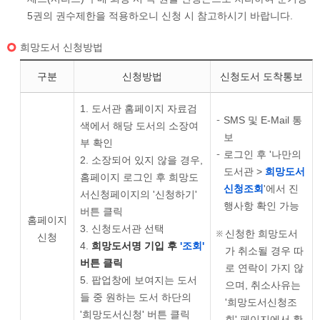
5권의 권수제한을 적용하오니 신청 시 참고하시기 바랍니다.
희망도서 신청방법
구분
신청방법
신청도서 도착통보
도서관 홈페이지 자료검
SMS 및 E-Mail 통
색에서 해당 도서의 소장여
보
부 확인
로그인 후 '나만의
소장되어 있지 않을 경우,
도서관 >
희망도서
홈페이지 로그인 후 희망도
신청조회
'에서 진
서신청페이지의 '신청하기'
행사항 확인 가능
버튼 클릭
홈페이지
신청도서관 선택
신청한 희망도서
신청
희망도서명 기입 후
'조회'
가 취소될 경우 따
버튼 클릭
로 연락이 가지 않
팝업창에 보여지는 도서
으며, 취소사유는
들 중 원하는 도서 하단의
'희망도서신청조
'희망도서신청' 버튼 클릭
회' 페이지에서 확