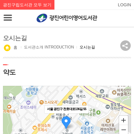
광진구립도서관 모두 보기
LOGIN
오시는길
도서관소개 INTRODUCTION
오시는길
홈
약도
서울 광진구 천호대로136길 55