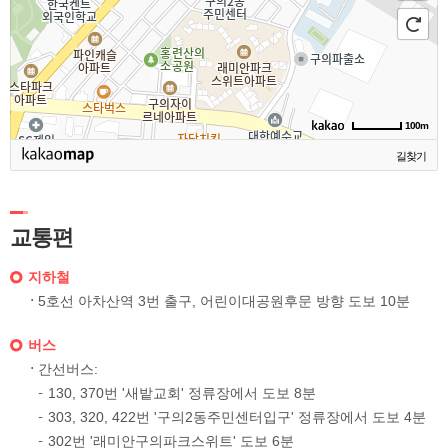
100m
길찾기
교통편
지하철
5호선 아차산역 3번 출구, 어린이대공원후문 방향 도보 10분
버스
간선버스:
130, 370번 '새밭교회' 정류장에서 도보 8분
303, 320, 422번 '구의2동주민센터입구' 정류장에서 도보 4분
302번 '래미안구의파크스위트' 도보 6분