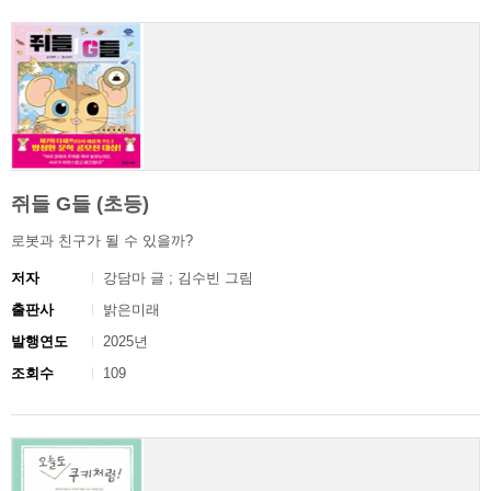
쥐들 G들 (초등)
로봇과 친구가 될 수 있을까?
저자
강담마 글 ; 김수빈 그림
출판사
밝은미래
발행연도
2025년
조회수
109