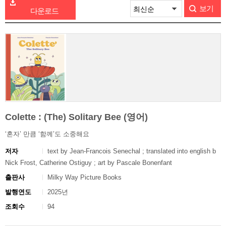
보기
다운로드
Colette : (The) Solitary Bee (영어)
‘혼자’ 만큼 ‘함께’도 소중해요
저자
text by Jean-Francois Senechal ; translated into english b
Nick Frost, Catherine Ostiguy ; art by Pascale Bonenfant
출판사
Milky Way Picture Books
발행연도
2025년
조회수
94