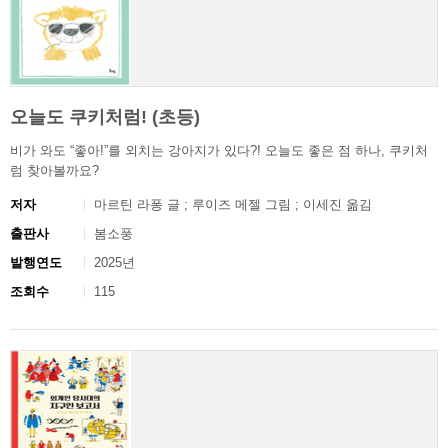
오늘도 쿠키처럼! (초등)
비가 와도 “좋아!”를 외치는 강아지가 있다?! 오늘도 좋은 점 하나, 쿠키처
럼 찾아볼까요?
저자
마르틴 라퐁 글 ; 루이즈 메젤 그림 ; 이세진 옮김
출판사
봄소풍
발행연도
2025년
조회수
115