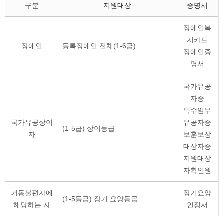
구분
지원대상
증명서
장애인복
지카드
장애인
등록장애인 전체(1-6급)
장애인증
명서
국가유공
자증
특수임무
국가유공상이
유공자증
(1-5급) 상이등급
자
보훈보상
대상자증
지원대상
자확인원
거동불편자에
장기요양
(1-5등급) 장기 요양등급
해당하는 자
인정서