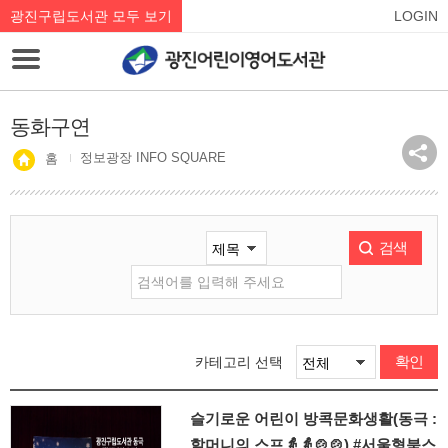
광진구립도서관 모두 보기
LOGIN
동화구연
정보광장 INFO SQUARE
홈
검색
확인
카테고리 선택
슬기로운 어린이 방콕문화생활(동극 :
할머니의 스프👵👵🍲🍲) #서울형북스