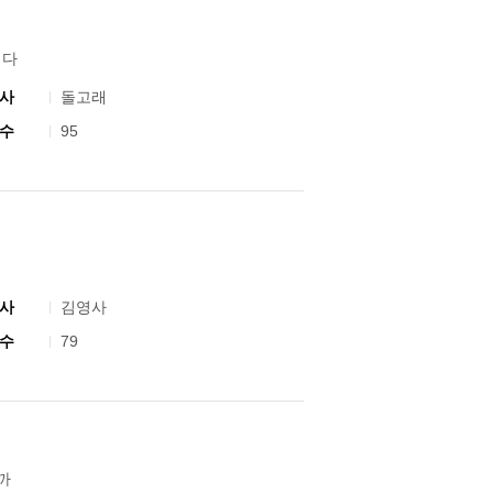
이다
사
돌고래
수
95
사
김영사
수
79
까