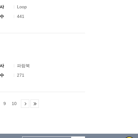
사
Loop
수
441
사
파람북
수
271
9
10