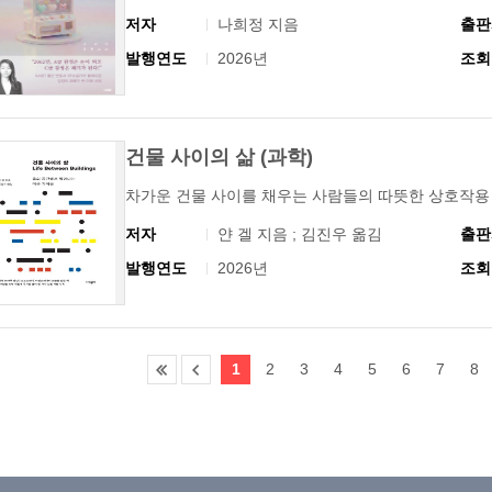
저자
나희정 지음
출판
발행연도
2026년
조회
건물 사이의 삶 (과학)
차가운 건물 사이를 채우는 사람들의 따뜻한 상호작용
저자
얀 겔 지음 ; 김진우 옮김
출판
발행연도
2026년
조회
1
2
3
4
5
6
7
8