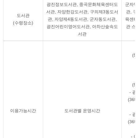
광진정보도서관, 중곡문화체육센터도
군자역
서관, 자양한강도서관, 구의제3동도서
관, 
도서관
관, 자양제4동도서관, 군자동도서관,
육센터
(수령장소)
광진어린이영어도서관, 아차산숲속도
관 스
서관
(5
(5
- 
(36
이용가능시간
도서관별 운영시간
- 
(36
-