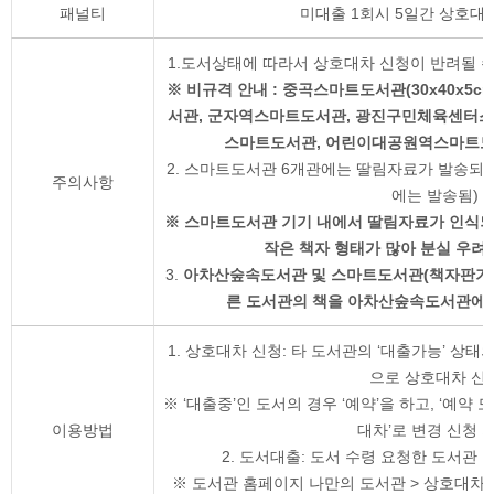
패널티
미대출 1회시 5일간 상호대
1.도서상태에 따라서 상호대차 신청이 반려될 수 
※ 비규격 안내 : 중곡스마트도서관(30x40x5c
서관, 군자역스마트도서관, 광진구민체육센터
스마트도서관, 어린이대공원역스마트도서관
2. 스마트도서관 6개관에는 딸림자료가 발송되
주의사항
에는 발송됨)
※ 스마트도서관 기기 내에서 딸림자료가 인식되지
작은 책자 형태가 많아 분실 우려
3.
아차산숲속도서관 및 스마트도서관(책자판기)
른 도서관의 책을 아차산숲속도서관에서
1. 상호대차 신청: 타 도서관의 ‘대출가능’ 상태
으로 상호대차 신
※ ‘대출중’인 도서의 경우 ‘예약’을 하고, ‘예약 
이용방법
대차’로 변경 신청 
2. 도서대출: 도서 수령 요청한 도서관
※ 도서관 홈페이지 나만의 도서관 > 상호대차