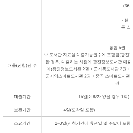
(36
- 설
든 스
통합 5권
※ 도서관 자료실 대출가능권수에 포함됨(광진정
한 경우, 대출하는 시점에 광진정보도서관 대출
대출(신청)권 수
예)광진정보도서관 2권 + 군자동도서관 2권 +
군자역스마트도서관 2권 + 중곡 스마트도서관 2권
권
대출기간
15일[예약자 없을 경우 1회(7
보관기간
4일(도착일 포함)
소요기간
2~3일(신청기간에 휴관일 및 주말이 포함된