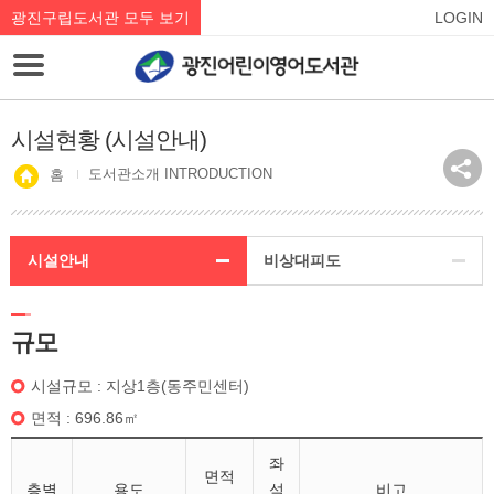
광진구립도서관 모두 보기
LOGIN
시설현황 (시설안내)
도서관소개 INTRODUCTION
홈
시설안내
비상대피도
규모
시설규모 : 지상1층(동주민센터)
면적 : 696.86㎡
좌
면적
층별
용도
석
비고