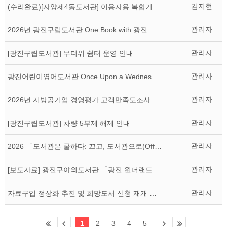
김지현
(수리완료)[자양제4동도서관] 이용자용 복합기(프린트) 일시 중단 안내
관리자
2026년 광진구립도서관 One Book with 광진 주제도서 선정
관리자
[광진구립도서관] 무더위 쉼터 운영 안내
관리자
광진어린이영어도서관 Once Upon a Wednesday
관리자
2026년 지방공기업 경영평가 고객만족도조사 실시 안내
관리자
[광진구립도서관] 차량 5부제 해제 안내
관리자
2026 「도서관은 쿨하다: 끄고, 도서관으로(Off&Library)」 캠페인 안내
관리자
[보도자료] 광진구야외도서관 「광진 원더랜드 : 취향발견」 성황리 운영 마무리
관리자
자료구입 정상화 추진 및 희망도서 신청 재개 안내
1
2
3
4
5