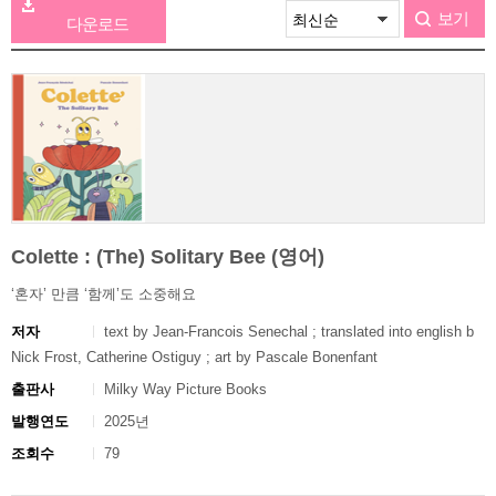
보기
다운로드
Colette : (The) Solitary Bee (영어)
‘혼자’ 만큼 ‘함께’도 소중해요
저자
text by Jean-Francois Senechal ; translated into english b
Nick Frost, Catherine Ostiguy ; art by Pascale Bonenfant
출판사
Milky Way Picture Books
발행연도
2025년
조회수
79