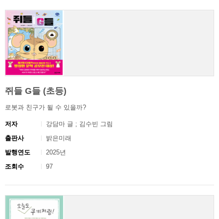
쥐들 G들 (초등)
로봇과 친구가 될 수 있을까?
저자
강담마 글 ; 김수빈 그림
출판사
밝은미래
발행연도
2025년
조회수
97