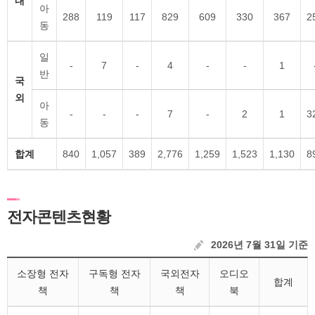
내
아
288
119
117
829
609
330
367
2
동
일
-
7
-
4
-
-
1
반
국
외
아
-
-
-
7
-
2
1
3
동
합계
840
1,057
389
2,776
1,259
1,523
1,130
8
전자콘텐츠현황
2026년 7월 31일 기준
소장형 전자
구독형 전자
국외전자
오디오
합계
책
책
책
북