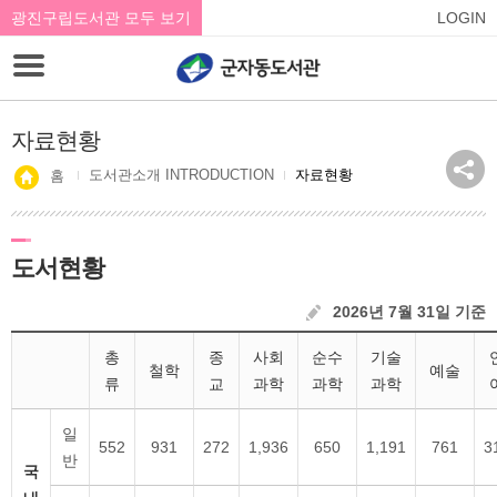
광진구립도서관 모두 보기
LOGIN
자료현황
도서관소개 INTRODUCTION
자료현황
홈
도서현황
2026년 7월 31일 기준
총
종
사회
순수
기술
철학
예술
류
교
과학
과학
과학
일
552
931
272
1,936
650
1,191
761
3
반
국