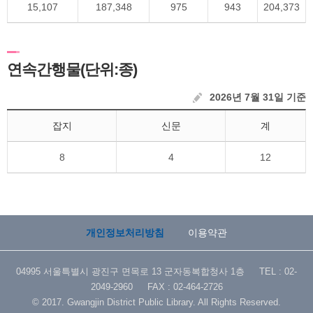
15,107
187,348
975
943
204,373
연속간행물(단위:종)
2026년 7월 31일 기준
잡지
신문
계
8
4
12
개인정보처리방침
이용약관
04995 서울특별시 광진구 면목로 13 군자동복합청사 1층 TEL : 02-
2049-2960 FAX : 02-464-2726
© 2017. Gwangjin District Public Library. All Rights Reserved.