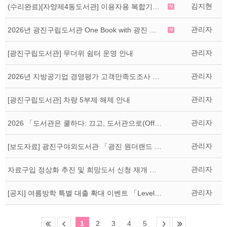
김지현
(수리완료)[자양제4동도서관] 이용자용 복합기(프린트) 일시 중단 안내
관리자
2026년 광진구립도서관 One Book with 광진 주제도서 선정
관리자
[광진구립도서관] 무더위 쉼터 운영 안내
관리자
2026년 지방공기업 경영평가 고객만족도조사 실시 안내
관리자
[광진구립도서관] 차량 5부제 해제 안내
관리자
2026 「도서관은 쿨하다: 끄고, 도서관으로(Off&Library)」 캠페인 안내
관리자
[보도자료] 광진구야외도서관 「광진 원더랜드 : 취향발견」 성황리 운영 마무리
관리자
자료구입 정상화 추진 및 희망도서 신청 재개 안내
관리자
[공지] 여름방학 특별 대출 확대 이벤트 「Level up!」 안내
1
2
3
4
5