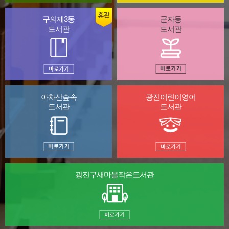
구의제3동
군자동
도서관
도서관
아차산숲속
광진어린이영어
도서관
도서관
광진구새마을
작은도서관