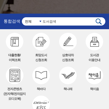
통합검색
대출현황/
희망도서
상호대차
도서관
이력조회
신청조회
신청조회
이용안내
전자콘텐츠
책바다
책나래
책이음
(전자책/전자잡지
오디오북)